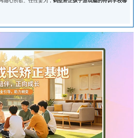
再随心所欲、任性妄为，
鹤壁矫正孩子游戏瘾的特训学校哪