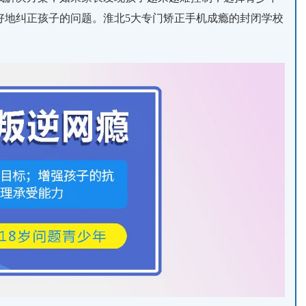
好地纠正孩子的问题。淮北5大专门矫正手机成瘾的封闭学校