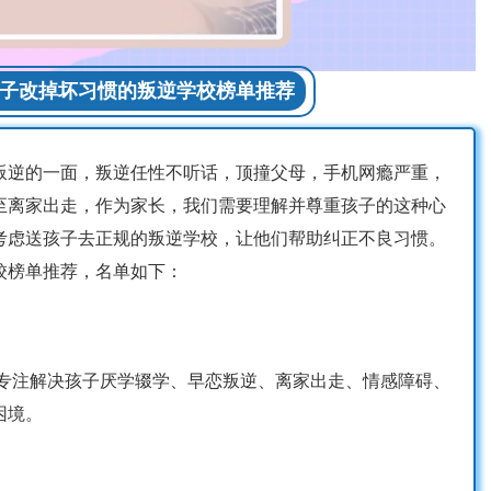
子改掉坏习惯的叛逆学校榜单推荐
叛逆的一面，叛逆任性不听话，顶撞父母，手机网瘾严重，
至离家出走，作为家长，我们需要理解并尊重孩子的这种心
考虑送孩子去正规的叛逆学校，让他们帮助纠正不良习惯。
校榜单推荐，名单如下：
，专注解决孩子厌学辍学、早恋叛逆、离家出走、情感障碍、
困境。