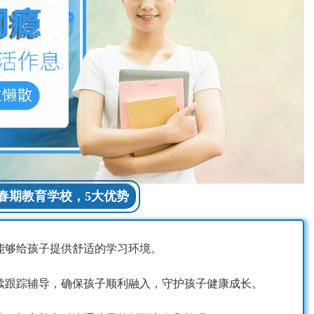
春期教育学校，5大优势
能够给孩子提供舒适的学习环境。
续跟踪辅导，确保孩子顺利融入，守护孩子健康成长。