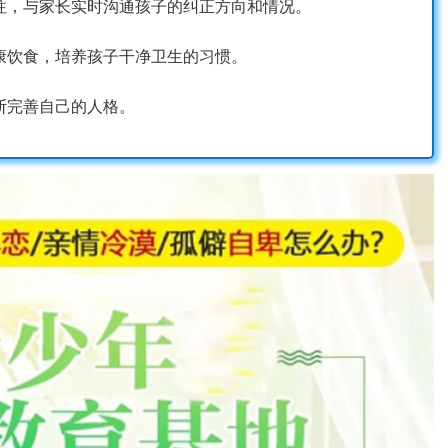
往，与家长实时沟通孩子的纠正方向和情况。
康饮食，培养孩子干净卫生的习惯。
断完善自己的人格。