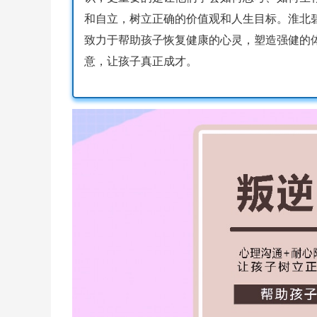
和自立，树立正确的价值观和人生目标。淮北碧
致力于帮助孩子恢复健康的心灵，塑造强健的
意，让孩子真正成才。