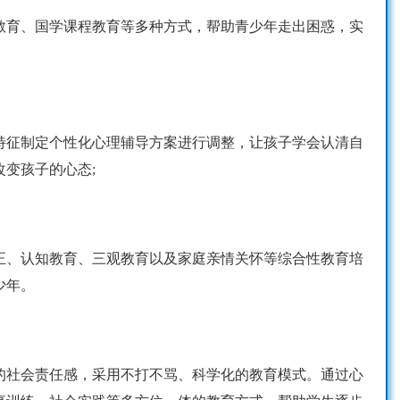
教育、国学课程教育等多种方式，帮助青少年走出困惑，实
特征制定个性化心理辅导方案进行调整，让孩子学会认清自
变孩子的心态;
正、认知教育、三观教育以及家庭亲情关怀等综合性教育培
少年。
的社会责任感，采用不打不骂、科学化的教育模式。通过心