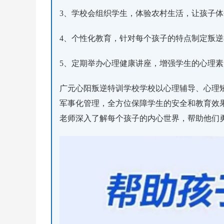
3、学校会组织学生，体验农村生活，让孩子
4、个性化教育，针对每个孩子的特点制定叛
5、定期举办心理健康讲座，增强学生的心理
广元心阳叛逆特训学校学校以心理辅导、心理
军事化管理，全方位保障学生的安全和教育效
老师深入了解每个孩子的内心世界，帮助他们