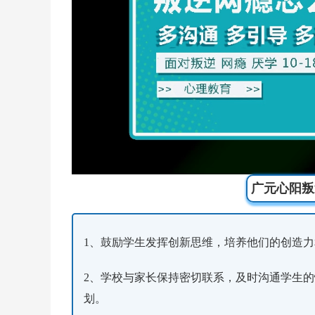
广元心阳叛
1、鼓励学生发挥创新思维，培养他们的创造
2、学校与家长保持密切联系，及时沟通学生
划。