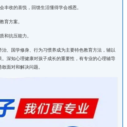
体会丰收的喜悦，回馈生活懂得学会感恩。
逆教育方案。
素质和抗压能力。
矫治、国学修身、行为习惯养成为主要特色教育方法，辅以
果。深知心理健康对孩子成长的重要性，有专业的心理辅导
勇敢面对和解决问题。