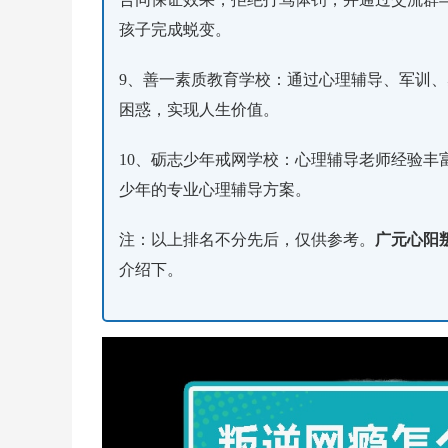
孩子完成蜕变。
9、善一素质教育学校：通过心理辅导、军训
困惑，实现人生价值。
10、砺志少年戒网学校：心理辅导老师经验丰
少年的专业心理辅导方案。
注：以上排名不分先后，仅供参考。
广元心阳
介绍下。