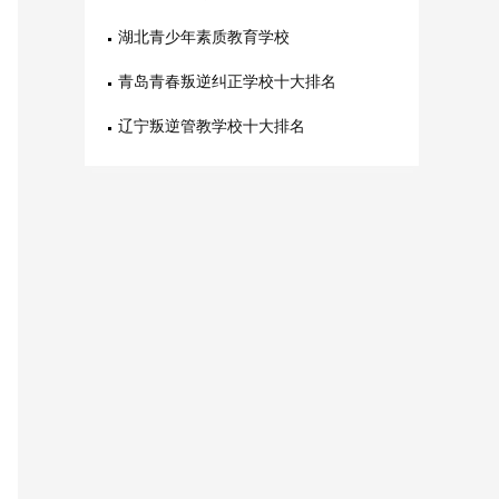
湖北青少年素质教育学校
青岛青春叛逆纠正学校十大排名
辽宁叛逆管教学校十大排名