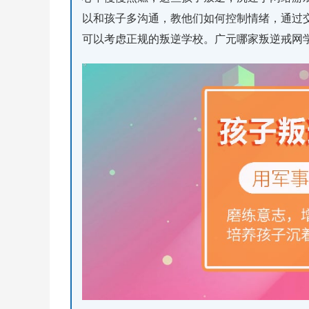
以和孩子多沟通，教他们如何控制情绪，通过
可以考虑正规的叛逆学校。广元哪家叛逆戒网